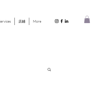
Services
店鋪
More