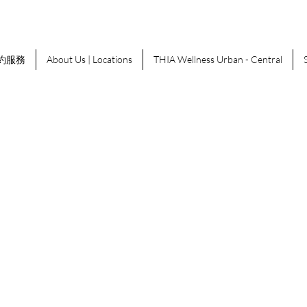
約服務
About Us | Locations
THIA Wellness Urban - Central